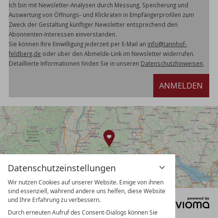
Ich bin mit Newsletter-Analysen durch Messung, Speicherung und
Auswertung von Öffnungs- und Klickraten in Empfängerprofilen zum
Zweck der Gestaltung künftiger Newsletter entsprechend den
Abonnenten-Interessen einverstanden.
Sie können Ihre Einwilligung jederzeit per E-Mail an
info@tannhof-
feldberg.de
oder über den Abmelde-Link im Newsletter widerrufen.
Detaillierte Informationen finden Sie in unseren
Datenschutzhinweisen
.
ANMELDEN
Datenschutzeinstellungen
Wir nutzen Cookies auf unserer Website. Einige von ihnen
sind essenziell, während andere uns helfen, diese Website
und Ihre Erfahrung zu verbessern.
DATENSCHUTZ
DATENSCHUTZEINSTELLUNGEN
Durch erneuten Aufruf des Consent-Dialogs können Sie