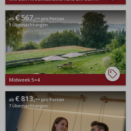
€ 567,--
ab
pro Person
5
Übernachtungen
Midweek 5=4
€ 813,--
ab
pro Person
7
Übernachtungen