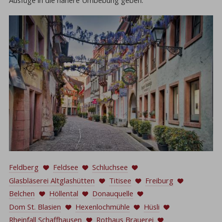
Feldberg
Feldsee
Schluchsee
Glasbläserei Altglashütten
Titisee
Freiburg
Belchen
Höllental
Donauquelle
Dom St. Blasien
Hexenlochmühle
Hüsli
Rheinfall Schaffhausen
Rothaus Brauerei