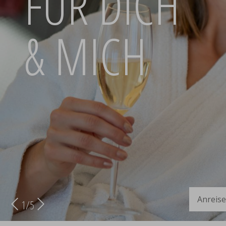
FÜR DICH
& MICH
Anreise
2
/
5