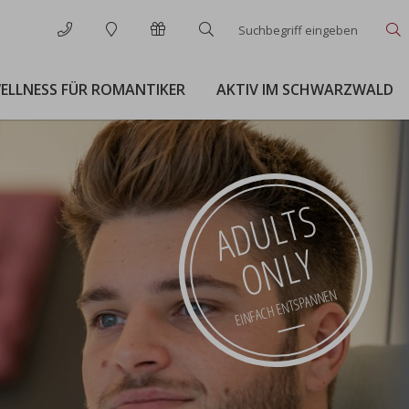
Suchbegriff
S
eingeben
ELLNESS FÜR ROMANTIKER
AKTIV IM SCHWARZWALD
ADULTS
ONLY
EINFACH ENTSPANNEN