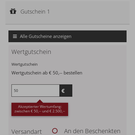
$
Gutschein 1
CHF
Gutscheinwert:
Gutschein 1
€ 50,--
£
Wertgutschein
zł
р.
Alle Gutscheine anzeigen
kr.
C$
Wertgutschein
N$
Wertgutschein
Wertgutschein ab € 50,-- bestellen
Akzeptierter Wertumfang:
zwischen € 50,-- und € 2.500,--
An den Beschenkten
Versandart