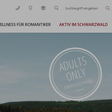
Suchbegriff
S
eingeben
ELLNESS FÜR ROMANTIKER
AKTIV IM SCHWARZWALD
ADULTS
ONLY
EINFACH ENTSPANNEN