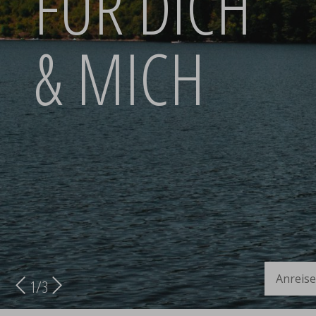
FÜR DICH
& MICH
Anreise
1
/
3