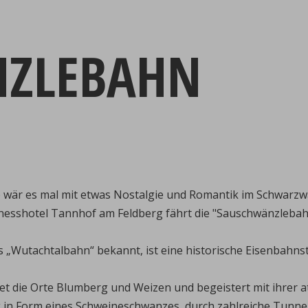
NZLEBAHN
 wär es mal mit etwas Nostalgie und Romantik im Schwarzw
nesshotel Tannhof am Feldberg fährt die "Sauschwänzlebah
s „Wutachtalbahn“ bekannt, ist eine historische Eisenbahn
et die Orte Blumberg und Weizen und begeistert mit ihre
g in Form eines Schweineschwanzes, durch zahlreiche Tunne