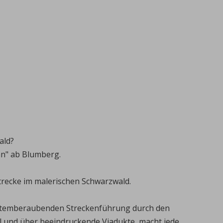
ald?
n" ab Blumberg.
strecke im malerischen Schwarzwald.
r atemberaubenden Streckenführung durch den
l und über beeindruckende Viadukte, macht jede