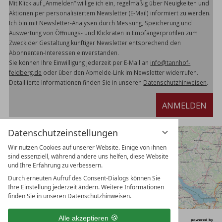
Mit Klick auf „Anmelden“ willige ich ein, regelmäßig über Neuigkeiten und
Aktionen per personalisiertem Newsletter (E-Mail) informiert zu werden.
Ich bin mit Newsletter-Analysen durch Messung, Speicherung und
Auswertung von Öffnungs- und Klickraten in Empfängerprofilen zum
Zweck der Gestaltung künftiger Newsletter entsprechend den
Abonnenten-Interessen einverstanden.
Sie können Ihre Einwilligung jederzeit per E-Mail an
info@tannhof-
feldberg.de
oder über den Abmelde-Link im Newsletter widerrufen.
Detaillierte Informationen finden Sie in unseren
Datenschutzhinweisen
.
ANMELDEN
Datenschutzeinstellungen
Wir nutzen Cookies auf unserer Website. Einige von ihnen
sind essenziell, während andere uns helfen, diese Website
und Ihre Erfahrung zu verbessern.
Durch erneuten Aufruf des Consent-Dialogs können Sie
Ihre Einstellung jederzeit ändern. Weitere Informationen
finden Sie in unseren Datenschutzhinweisen.
Alle akzeptieren