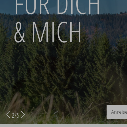
FÜR DICH
& MICH
Anreise
2
/
5