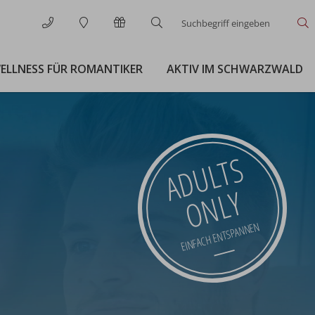
Suchbegriff
S
eingeben
ELLNESS FÜR ROMANTIKER
AKTIV IM SCHWARZWALD
ADULTS
ONLY
EINFACH ENTSPANNEN