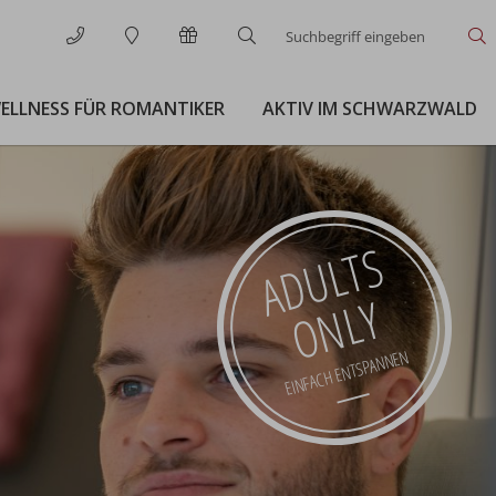
Suchbegriff
S
eingeben
ELLNESS FÜR ROMANTIKER
AKTIV IM SCHWARZWALD
ADULTS
ONLY
EINFACH ENTSPANNEN