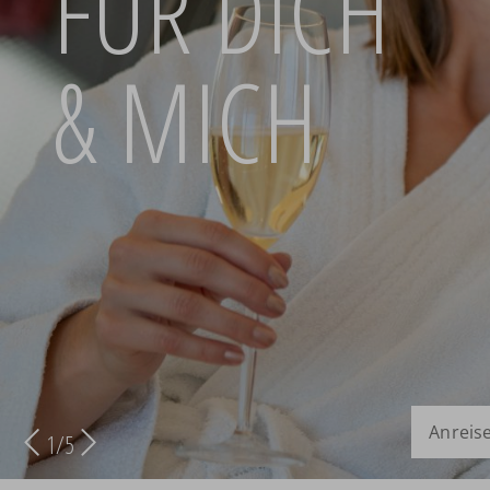
FÜR DICH
& MICH
Anreise
2
/
5