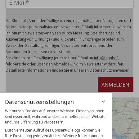
Mit Klick auf „Anmelden“ willige ich ein, regelmäßig über Neuigkeiten und
Aktionen per personalisiertem Newsletter (E-Mail) informiert zu werden.
Ich bin mit Newsletter-Analysen durch Messung, Speicherung und
Auswertung von Öffnungs- und Klickraten in Empfängerprofilen zum
Zweck der Gestaltung künftiger Newsletter entsprechend den
Abonnenten-Interessen einverstanden.
Sie können Ihre Einwilligung jederzeit per E-Mail an
info@tannhof-
feldberg.de
oder über den Abmelde-Link im Newsletter widerrufen.
Detaillierte Informationen finden Sie in unseren
Datenschutzhinweisen
.
ANMELDEN
Datenschutzeinstellungen
Wir nutzen Cookies auf unserer Website. Einige von ihnen
sind essenziell, während andere uns helfen, diese Website
und Ihre Erfahrung zu verbessern.
Durch erneuten Aufruf des Consent-Dialogs können Sie
Ihre Einstellung jederzeit ändern. Weitere Informationen