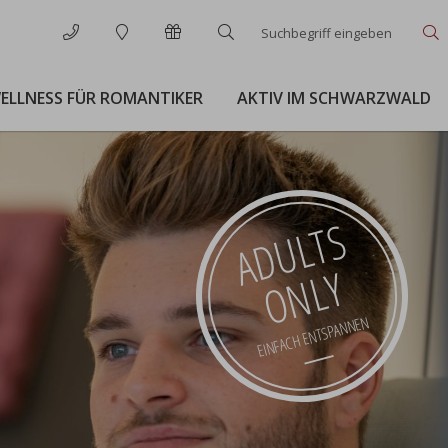
Suchbegriff
S
eingeben
ELLNESS FÜR ROMANTIKER
AKTIV IM SCHWARZWALD
ADULTS
ONLY
EINFACH ENTSPANNEN