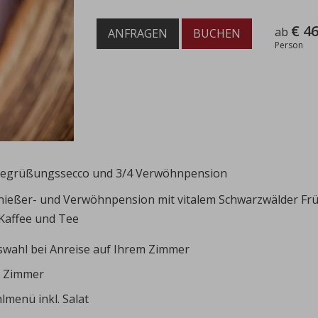
€ 46
ab
ANFRAGEN
BUCHEN
Person
. Begrüßungssecco und 3/4 Verwöhnpension
ießer- und Verwöhnpension mit vitalem Schwarzwälder Früh
Kaffee und Tee
uswahl bei Anreise auf Ihrem Zimmer
m Zimmer
menü inkl. Salat