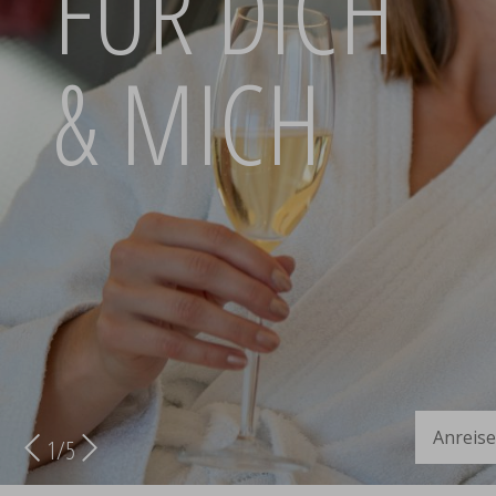
FÜR DICH
& MICH
Anreise
2
/
5