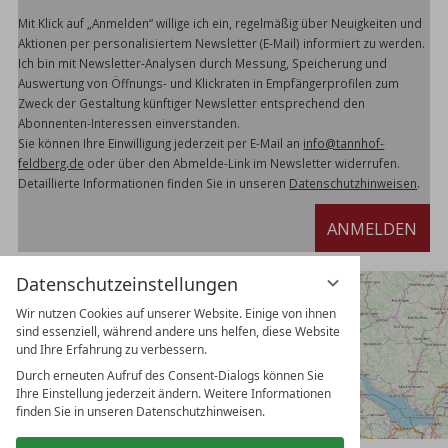
Mit Klick auf „Anmelden“ willige ich ein, regelmäßig über Neuigkeiten und
Aktionen per personalisiertem Newsletter (E-Mail) informiert zu werden.
Ich bin mit Newsletter-Analysen durch Messung, Speicherung und
Auswertung von Öffnungs- und Klickraten in Empfängerprofilen zum
Zweck der Gestaltung künftiger Newsletter entsprechend den
Abonnenten-Interessen einverstanden.
Sie können Ihre Einwilligung jederzeit per E-Mail an
info@tannhof-
feldberg.de
oder über den Abmelde-Link im Newsletter widerrufen.
Detaillierte Informationen finden Sie in unseren
Datenschutzhinweisen
.
ANMELDEN
Datenschutzeinstellungen
Wir nutzen Cookies auf unserer Website. Einige von ihnen
sind essenziell, während andere uns helfen, diese Website
und Ihre Erfahrung zu verbessern.
Durch erneuten Aufruf des Consent-Dialogs können Sie
Ihre Einstellung jederzeit ändern. Weitere Informationen
finden Sie in unseren Datenschutzhinweisen.