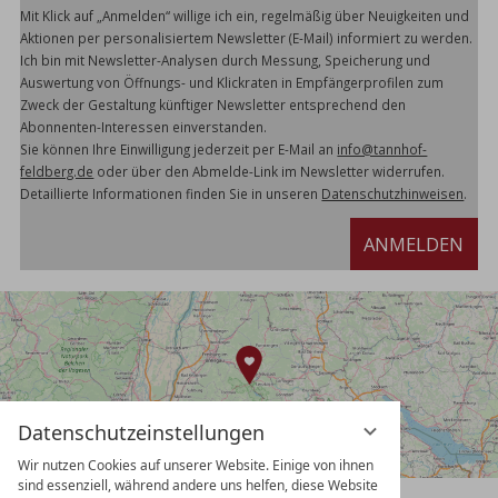
Mit Klick auf „Anmelden“ willige ich ein, regelmäßig über Neuigkeiten und
Aktionen per personalisiertem Newsletter (E-Mail) informiert zu werden.
Ich bin mit Newsletter-Analysen durch Messung, Speicherung und
Auswertung von Öffnungs- und Klickraten in Empfängerprofilen zum
Zweck der Gestaltung künftiger Newsletter entsprechend den
Abonnenten-Interessen einverstanden.
Sie können Ihre Einwilligung jederzeit per E-Mail an
info@tannhof-
feldberg.de
oder über den Abmelde-Link im Newsletter widerrufen.
Detaillierte Informationen finden Sie in unseren
Datenschutzhinweisen
.
ANMELDEN
Datenschutzeinstellungen
Wir nutzen Cookies auf unserer Website. Einige von ihnen
sind essenziell, während andere uns helfen, diese Website