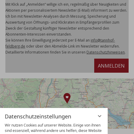
Mit Klick auf „Anmelden“ willige ich ein, regelmäßig über Neuigkeiten und
Aktionen per personalisiertem Newsletter (E-Mail) informiert zu werden.
Ich bin mit Newsletter-Analysen durch Messung, Speicherung und
Auswertung von Öffnungs- und Klickraten in Empfängerprofilen zum
Zweck der Gestaltung künftiger Newsletter entsprechend den
Abonnenten-Interessen einverstanden.
Sie können Ihre Einwilligung jederzeit per E-Mail an
info@tannhof-
feldberg.de
oder über den Abmelde-Link im Newsletter widerrufen.
Detaillierte Informationen finden Sie in unseren
Datenschutzhinweisen
.
ANMELDEN
Datenschutzeinstellungen
Wir nutzen Cookies auf unserer Website. Einige von ihnen
sind essenziell, während andere uns helfen, diese Website