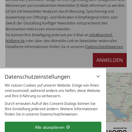
Aktionen per personalisiertem Newsletter (E-Mail) informiert zu werden.
Ich bin mit Newsletter-Analysen durch Messung, Speicherung und
Auswertung von Öffnungs- und Klickraten in Empfängerprofilen zum
Zweck der Gestaltung künftiger Newsletter entsprechend den
Abonnenten-Interessen einverstanden.
Sie können Ihre Einwilligung jederzeit per E-Mail an
info@tannhof-
feldberg.de
oder über den Abmelde-Link im Newsletter widerrufen.
Detaillierte Informationen finden Sie in unseren
Datenschutzhinweisen
.
ANMELDEN
Datenschutzeinstellungen
Wir nutzen Cookies auf unserer Website. Einige von ihnen
sind essenziell, während andere uns helfen, diese Website
und Ihre Erfahrung zu verbessern.
Durch erneuten Aufruf des Consent-Dialogs können Sie
Ihre Einstellung jederzeit ändern. Weitere Informationen
finden Sie in unseren Datenschutzhinweisen.
Alle akzeptieren
DATENSCHUTZ