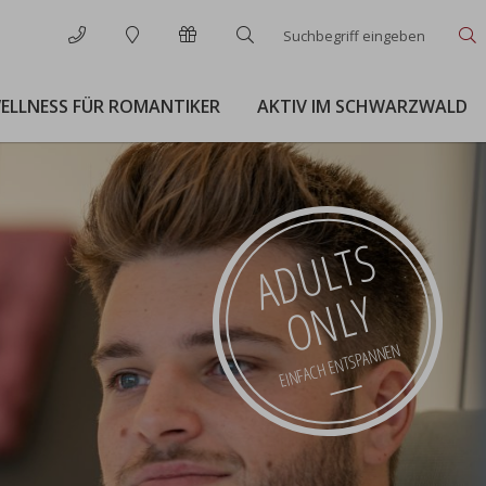
Suchbegriff
S
eingeben
ELLNESS FÜR ROMANTIKER
AKTIV IM SCHWARZWALD
ADULTS
ONLY
EINFACH ENTSPANNEN