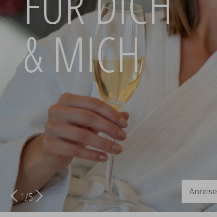
FÜR DICH
& MICH
Anreise
2
/
5