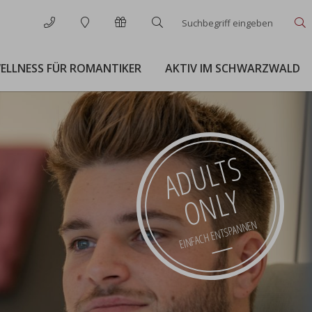
Suchbegriff
S
eingeben
ELLNESS FÜR ROMANTIKER
AKTIV IM SCHWARZWALD
ADULTS
ONLY
EINFACH ENTSPANNEN