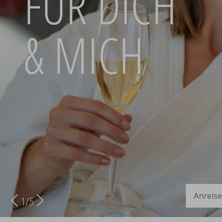
FÜR DICH
& MICH
Anreise
2
/
5