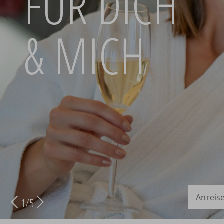
FÜR DICH
& MICH
Anreise
2
/
5