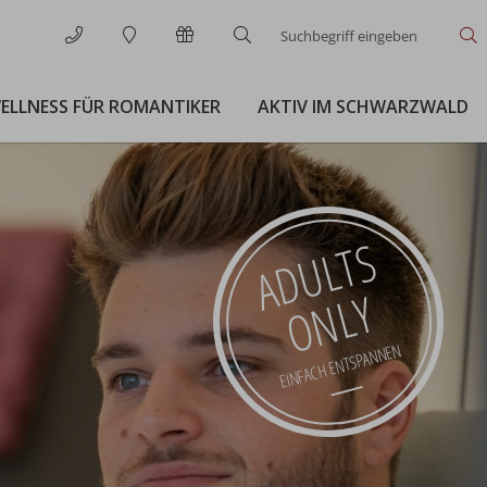
Suchbegriff
S
eingeben
ELLNESS FÜR ROMANTIKER
AKTIV IM SCHWARZWALD
ADULTS
ONLY
EINFACH ENTSPANNEN