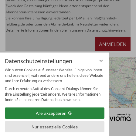
Zweck der Gestaltung künftiger Newsletter entsprechend den
Abonnenten-Interessen einverstanden.
Sie können Ihre Einwilligung jederzeit per E-Mail an
info@tannhof-
feldberg.de
oder über den Abmelde-Link im Newsletter widerrufen.
Detaillierte Informationen finden Sie in unseren
Datenschutzhinweisen
.
ANMELDEN
Datenschutzeinstellungen
Wir nutzen Cookies auf unserer Website. Einige von ihnen
sind essenziell, während andere uns helfen, diese Website
und Ihre Erfahrung zu verbessern.
Durch erneuten Aufruf des Consent-Dialogs können Sie
Ihre Einstellung jederzeit ändern. Weitere Informationen
finden Sie in unseren Datenschutzhinweisen.
Alle akzeptieren
DATENSCHUTZ
DATENSCHUTZEINSTELLUNGEN
Nur essenzielle Cookies
IMPRESSUM
AGB