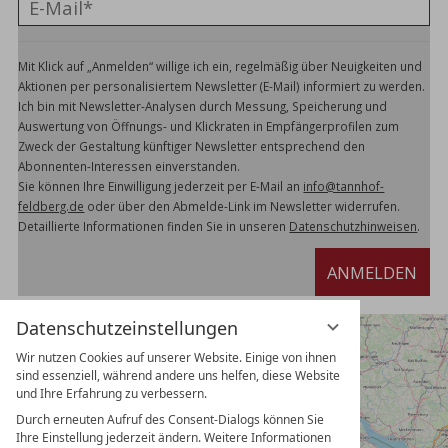
Mit Klick auf „Anmelden“ willige ich ein, regelmäßig über Neuigkeiten und
Aktionen per personalisiertem Newsletter (E-Mail) informiert zu werden.
Ich bin mit Newsletter-Analysen durch Messung, Speicherung und
Auswertung von Öffnungs- und Klickraten in Empfängerprofilen zum
Zweck der Gestaltung künftiger Newsletter entsprechend den
Abonnenten-Interessen einverstanden.
Sie können Ihre Einwilligung jederzeit per E-Mail an
info@tannhof-
feldberg.de
oder über den Abmelde-Link im Newsletter widerrufen.
Detaillierte Informationen finden Sie in unseren
Datenschutzhinweisen
.
ANMELDEN
Datenschutzeinstellungen
Wir nutzen Cookies auf unserer Website. Einige von ihnen
sind essenziell, während andere uns helfen, diese Website
und Ihre Erfahrung zu verbessern.
Durch erneuten Aufruf des Consent-Dialogs können Sie
Ihre Einstellung jederzeit ändern. Weitere Informationen