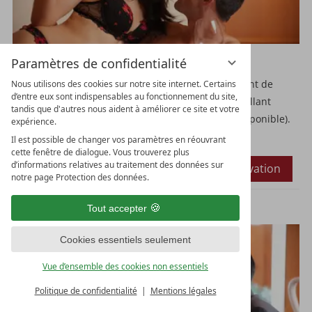
Message d’amour romantique
Paramètres de confidentialité
À votre arrivée en chambre : 2 roses, un assortiment de
Nous utilisons des cookies sur notre site internet. Certains
d’entre eux sont indispensables au fonctionnement du site,
pralines irrésistibles et une bouteille de Secco pétillant
tandis que d'autres nous aident à améliorer ce site et votre
(version sans alcool « Rosenzauber » également disponible).
expérience.
Il est possible de changer vos paramètres en réouvrant
€ 45,--
cette fenêtre de dialogue. Vous trouverez plus
Détails
d’informations relatives au traitement des données sur
Faire une demande
Réservation
notre page Protection des données.
Tout accepter
Cookies essentiels seulement
Vue d’ensemble des cookies non essentiels
Politique de confidentialité
Mentions légales