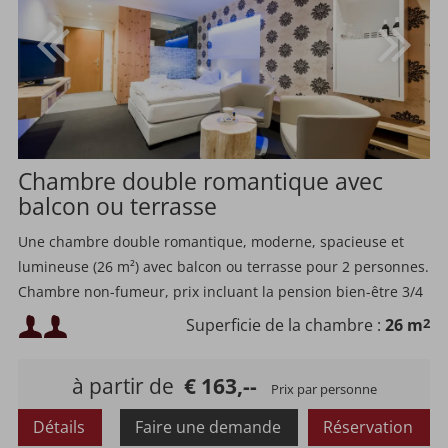
Chambre double romantique avec
balcon ou terrasse
Une chambre double romantique, moderne, spacieuse et
lumineuse (26 m²) avec balcon ou terrasse pour 2 personnes.
Chambre non-fumeur, prix incluant la pension bien-être 3/4
Occupation minimale :
Superficie de la chambre :
26 m
2
Occupation maximale :
à partir de
€ 163,--
Prix par personne
Détails
Faire une demande
Réservation