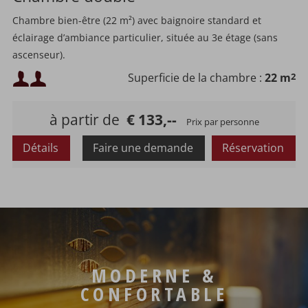
Chambre bien-être (22 m²) avec baignoire standard et
éclairage d’ambiance particulier, située au 3e étage (sans
ascenseur).
Chambre non-fumeur, prix incluant la pension bien-être 3/4.
Occupation minimale :
Superficie de la chambre :
22 m
2
Occupation maximale :
à partir de
€ 133,--
Prix par personne
Détails
Faire une demande
Réservation
MODERNE &
CONFORTABLE