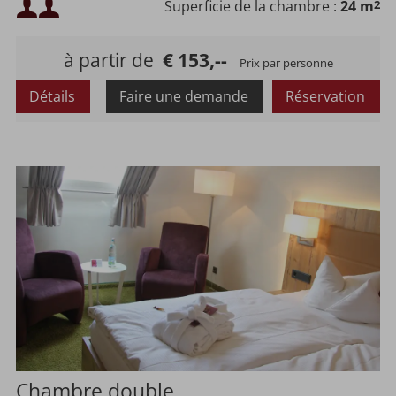
Occupation minimale :
Superficie de la chambre :
24 m
2
Occupation maximale :
à partir de
€ 153,--
Prix par personne
Détails
Faire une demande
Réservation
Chambre double