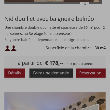
Nid douillet avec baignoire balnéo
Une chambre double douillette et spacieuse de 30 m² pour 2
personnes, au 3e étage (sans ascenseur)
Baignoire balnéo indépendante, sol design, douche
Chambre non-fumeur, prix incluant la pension bien-être 3/4
Occupation minimale :
Superficie de la chambre :
30 m
2
Occupation maximale :
à partir de
€ 178,--
Prix par personne
Détails
Faire une demande
Réservation