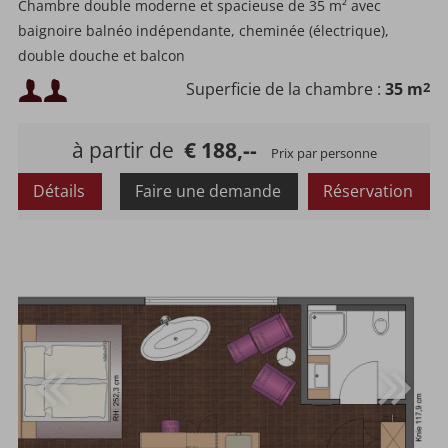
Chambre double moderne et spacieuse de 35 m² avec
baignoire balnéo indépendante, cheminée (électrique),
double douche et balcon
Chambre non-fumeur, prix incluant la pension bien-être 3/4
Occupation minimale :
Superficie de la chambre :
35 m
2
Occupation maximale :
à partir de
€ 188,--
Prix par personne
Détails
Faire une demande
Réservation