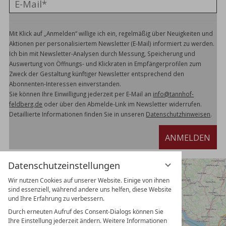
Mit Klick auf „Anmelden“ willige ich ein, regelmäßig über Neuigkeiten und
Aktionen per personalisiertem Newsletter (E-Mail) informiert zu werden.
Ich bin mit Newsletter-Analysen durch Messung, Speicherung und
Auswertung von Öffnungs- und Klickraten in Empfängerprofilen zum
Zweck der Gestaltung künftiger Newsletter entsprechend den
Abonnenten-Interessen einverstanden.
Sie können Ihre Einwilligung jederzeit per E-Mail an
info@tannhof-
feldberg.de
oder über den Abmelde-Link im Newsletter widerrufen.
Detaillierte Informationen finden Sie in unseren
Datenschutzhinweisen
.
ANMELDEN
Datenschutzeinstellungen
Wir nutzen Cookies auf unserer Website. Einige von ihnen
sind essenziell, während andere uns helfen, diese Website
und Ihre Erfahrung zu verbessern.
Durch erneuten Aufruf des Consent-Dialogs können Sie
Ihre Einstellung jederzeit ändern. Weitere Informationen