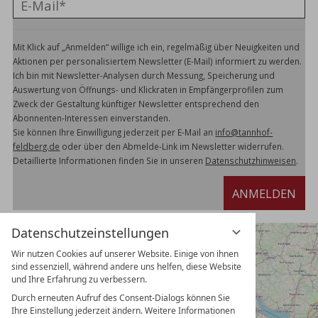
Mit Klick auf „Anmelden“ willige ich ein, regelmäßig über Neuigkeiten und
Aktionen per personalisiertem Newsletter (E-Mail) informiert zu werden.
Ich bin mit Newsletter-Analysen durch Messung, Speicherung und
Auswertung von Öffnungs- und Klickraten in Empfängerprofilen zum
Zweck der Gestaltung künftiger Newsletter entsprechend den
Abonnenten-Interessen einverstanden.
Sie können Ihre Einwilligung jederzeit per E-Mail an
info@tannhof-
feldberg.de
oder über den Abmelde-Link im Newsletter widerrufen.
Detaillierte Informationen finden Sie in unseren
Datenschutzhinweisen
.
ANMELDEN
Datenschutzeinstellungen
Wir nutzen Cookies auf unserer Website. Einige von ihnen
sind essenziell, während andere uns helfen, diese Website
und Ihre Erfahrung zu verbessern.
Durch erneuten Aufruf des Consent-Dialogs können Sie
Ihre Einstellung jederzeit ändern. Weitere Informationen