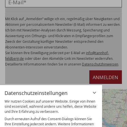
Mit Klick auf „Anmelden“ willige ich ein, regelmäßig über Neuigkeiten und
Aktionen per personalisiertem Newsletter (E-Mail) informiert zu werden.
Ich bin mit Newsletter-Analysen durch Messung, Speicherung und
Auswertung von Öffnungs- und Klickraten in Empfängerprofilen zum
Zweck der Gestaltung künftiger Newsletter entsprechend den
Abonnenten-Interessen einverstanden.
Sie können Ihre Einwilligung jederzeit per E-Mail an
info@tannhof-
feldberg.de
oder über den Abmelde-Link im Newsletter widerrufen.
Detaillierte Informationen finden Sie in unseren
Datenschutzhinweisen
.
ANMELDEN
Datenschutzeinstellungen
Wir nutzen Cookies auf unserer Website. Einige von ihnen
sind essenziell, während andere uns helfen, diese Website
und Ihre Erfahrung zu verbessern.
Durch erneuten Aufruf des Consent-Dialogs können Sie
Ihre Einstellung jederzeit ändern. Weitere Informationen