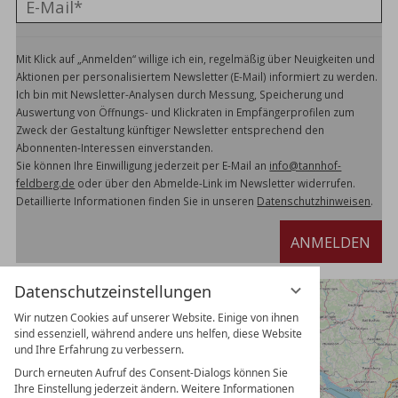
Mit Klick auf „Anmelden“ willige ich ein, regelmäßig über Neuigkeiten und
Aktionen per personalisiertem Newsletter (E-Mail) informiert zu werden.
Ich bin mit Newsletter-Analysen durch Messung, Speicherung und
Auswertung von Öffnungs- und Klickraten in Empfängerprofilen zum
Zweck der Gestaltung künftiger Newsletter entsprechend den
Abonnenten-Interessen einverstanden.
Sie können Ihre Einwilligung jederzeit per E-Mail an
info@tannhof-
feldberg.de
oder über den Abmelde-Link im Newsletter widerrufen.
Detaillierte Informationen finden Sie in unseren
Datenschutzhinweisen
.
ANMELDEN
Datenschutzeinstellungen
Wir nutzen Cookies auf unserer Website. Einige von ihnen
sind essenziell, während andere uns helfen, diese Website
und Ihre Erfahrung zu verbessern.
Durch erneuten Aufruf des Consent-Dialogs können Sie
Ihre Einstellung jederzeit ändern. Weitere Informationen